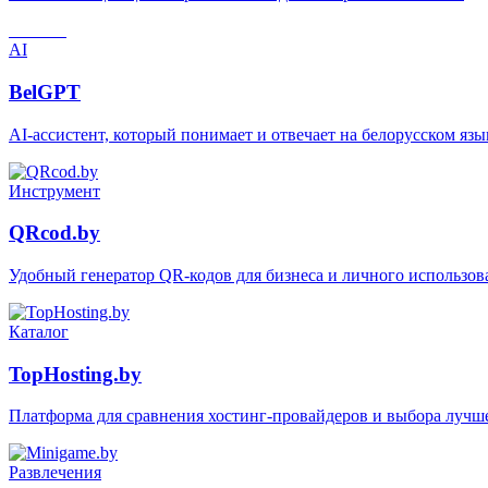
BelGPT
AI
BelGPT
AI-ассистент, который понимает и отвечает на белорусском язы
Инструмент
QRcod.by
Удобный генератор QR-кодов для бизнеса и личного использов
Каталог
TopHosting.by
Платформа для сравнения хостинг-провайдеров и выбора лучш
Развлечения