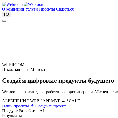
О компании
Услуги
Проекты
Связаться
RU
WEBROOM
IT-компания из Минска
Создаём цифровые
продукты будущего
Webroom — команда разработчиков, дизайнеров и AI-специали
AI-РЕШЕНИЯ
WEB / APP
MVP → SCALE
Наши проекты
Обсудить проект
Продукт
Разработка
AI
Результаты