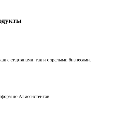
одукты
ак с стартапами, так и с зрелыми бизнесами.
тформ до AI-ассистентов.